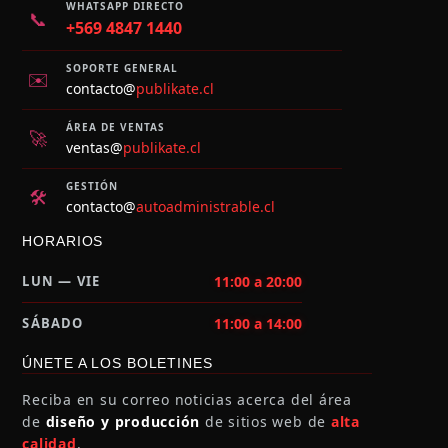
WHATSAPP DIRECTO
📞
+569 4847 1440
SOPORTE GENERAL
✉️
contacto@
publikate.cl
ÁREA DE VENTAS
🚀
ventas@
publikate.cl
GESTIÓN
🛠️
contacto@
autoadministrable.cl
HORARIOS
LUN — VIE
11:00 a 20:00
SÁBADO
11:00 a 14:00
ÚNETE A LOS BOLETINES
Reciba en su correo noticias acerca del área
de
diseño y producción
de sitios web de
alta
calidad
.