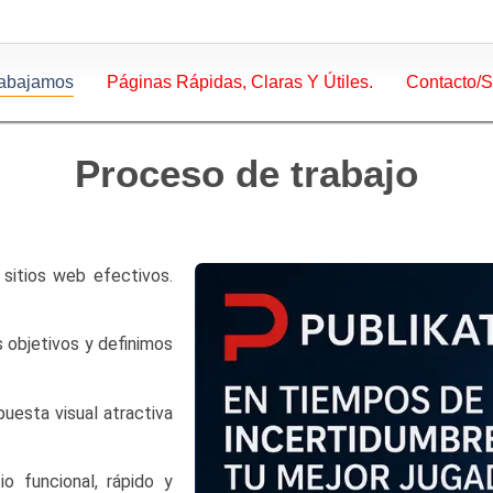
abajamos
Páginas Rápidas, Claras Y Útiles.
Contacto/s
Proceso de trabajo
sitios web efectivos.
objetivos y definimos
esta visual atractiva
o funcional, rápido y