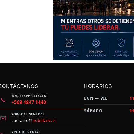
CONTÁCTANOS
HORARIOS
WHATSAPP DIRECTO
LUN — VIE
11
📞
+569 4847 1440
SÁBADO
11
SOPORTE GENERAL
✉️
contacto@
publikate.cl
ÁREA DE VENTAS