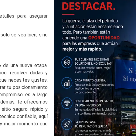
talles para asegurar
olo se vea bien, sino
zo de una nueva etapa.
ico, resolver dudas y
que necesites ajustes,
rar tu posicionamiento
compromiso es a largo
 Además, te ofrecemos
sitio seguro, rápido y
técnico confiable, aquí
 hay mejor momento que